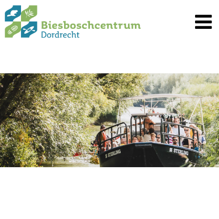
Spring
naar
inhoud