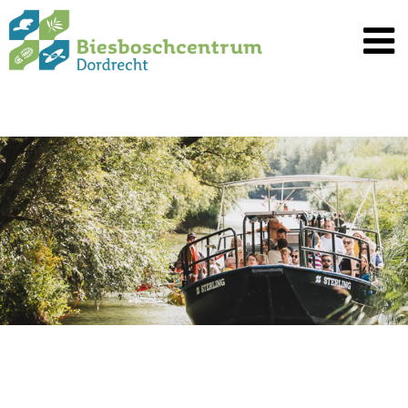
Spring
naar
inhoud