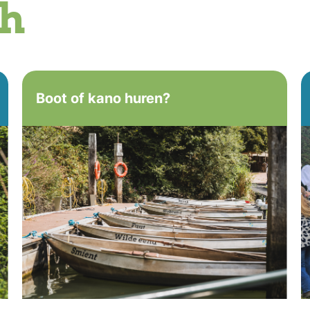
ch
Boot of kano huren?