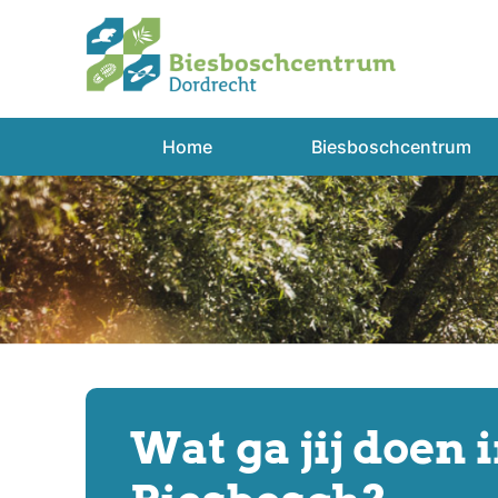
Spring
naar
inhoud
Home
Biesboschcentrum
Wat ga jij doen 