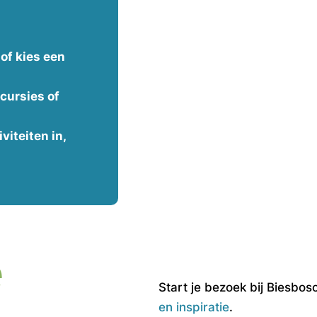
 of kies een
cursies of
viteiten in,
e
Start je bezoek bij Biesb
en inspiratie
.