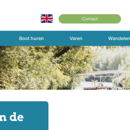
Contact
Boot huren
Varen
Wandele
in de