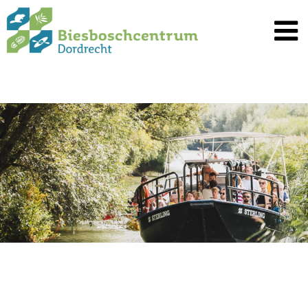
Spring
naar
inhoud