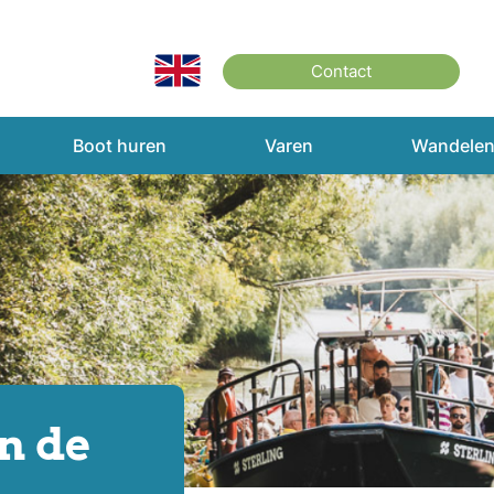
Contact
Boot huren
Varen
Wandele
in de