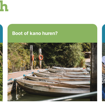
ch
Boot of kano huren?