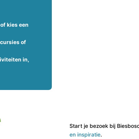
 of kies een
cursies of
viteiten in,
e
Start je bezoek bij Biesb
en inspiratie
.