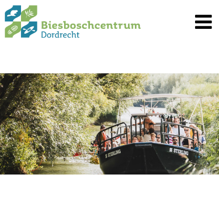
Spring
naar
inhoud