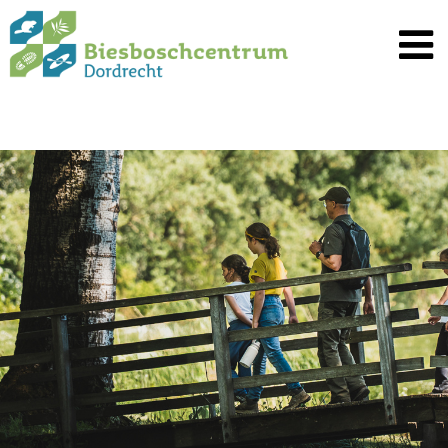
Spring
naar
inhoud