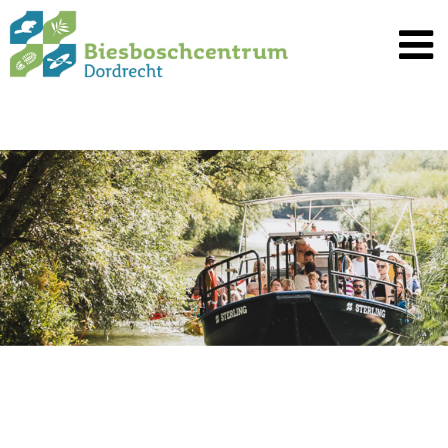
Spring
naar
inhoud