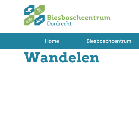
Spring
naar
inhoud
Home
Biesboschcentrum
Wandelen