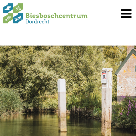
Spring
naar
inhoud