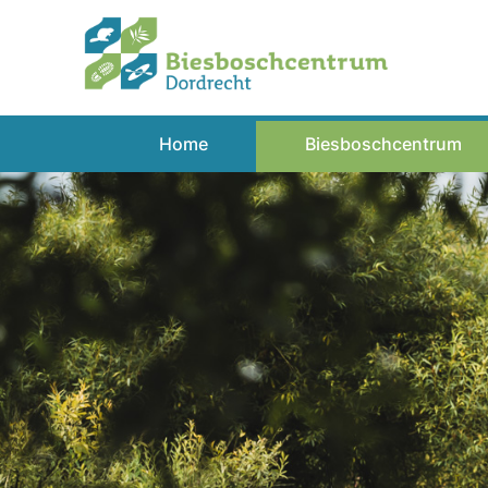
Spring
naar
inhoud
Home
Biesboschcentrum