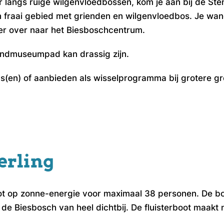
 langs ruige wilgenvloedbossen, kom je aan bij de Ste
 fraai gebied met grienden en wilgenvloedbos. Je wan
eer over naar het Biesboschcentrum.
endmuseumpad kan drassig zijn.
s(en) of aanbieden als wisselprogramma bij grotere g
erling
boot op zonne-energie voor maximaal 38 personen. De b
de Biesbosch van heel dichtbij. De fluisterboot maakt 