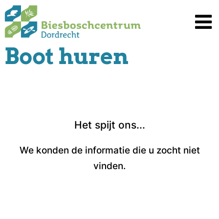
Spring
naar
inhoud
Boot huren