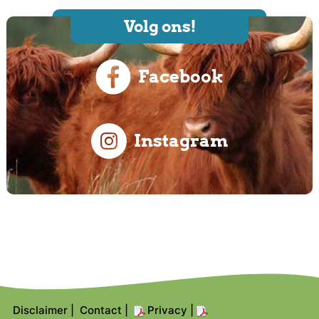
Volg ons!
Facebook
Instagram
Disclaimer
|
Contact
|
Privacy
|